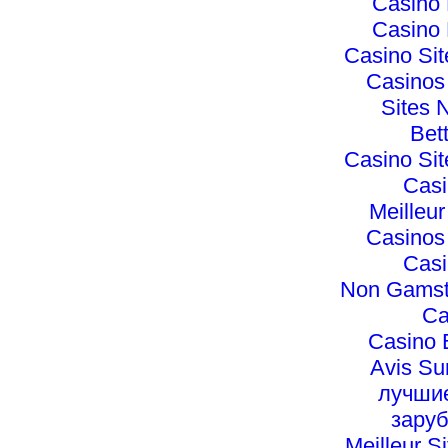
Casino
Casino
Casino Si
Casinos
Sites 
Bet
Casino Si
Cas
Meilleu
Casinos
Cas
Non Gamst
Ca
Casino 
Avis Su
лучшие
зару
Meilleur S