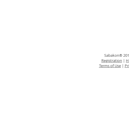
Sabakon® 2013-
Registration
|
H
Terms of Use
|
Pr