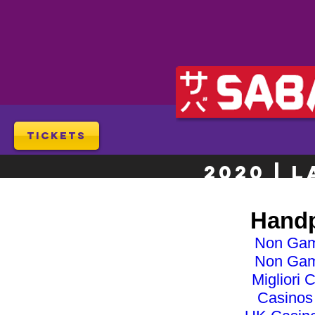
Tickets
2020 | 
Handp
Non Gam
Non Gam
Migliori 
Casinos