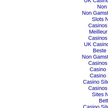
UK Casin
Non
Non Gamst
Slots 
Casinos
Meilleu
Casinos
UK Casin
Beste 
Non Gamst
Casinos
Casino
Casino
Casino Si
Casinos
Sites 
Bet
Casino Si