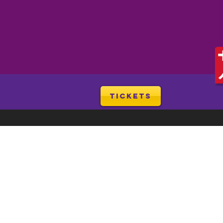
Tickets