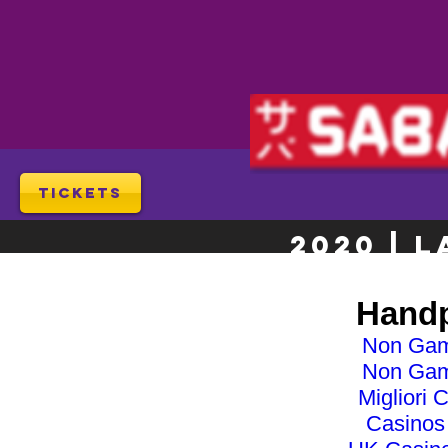
Tickets
2020 | 
Handp
Non Gam
Non Gam
Migliori 
Casinos