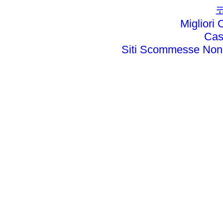
Migliori
Cas
Siti Scommesse Non